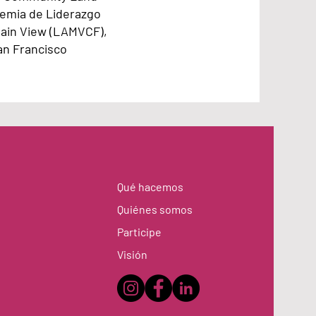
demia de Liderazgo
tain View (LAMVCF),
n Francisco
Qué hacemos
Quiénes somos
Participe
Visión